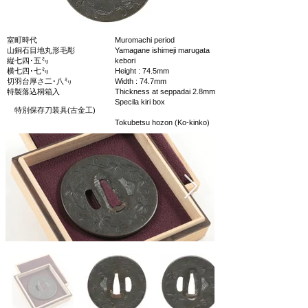
室町時代
Muromachi period
山銅石目地丸形毛彫
Yamagane ishimeji marugata
縦七四･五㍉
kebori
横七四･七㍉
Height : 74.5mm
切羽台厚さ二･八㍉
Width : 74.7mm
特製落込桐箱入
Thickness at seppadai 2.8mm
Specila kiri box
特別保存刀装具(古金工)
Tokubetsu hozon (Ko-kinko)