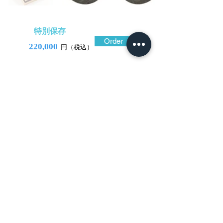
特別保存
Order
220,000
円（税込）
​音声解説
-01:04
古様式が鮮明な、時代の上がる金工の
鐔。地金は渋い色合いの山銅(やまがね)地。
全面に針先で突いたような素朴な石目地を
施し、洗練された片切彫とは明らかに異な
る筋彫を駆使し、植物を文様風に彫り表わ
している。表裏の図が異なる点も古式鐔に
間々みられる要素。表は丁子花であろう
か、裏は躍動的に蔓の伸びる様子。石目地
の点刻も子細に観察すると表裏に違いが窺
える。笄櫃の形状も古様式である。