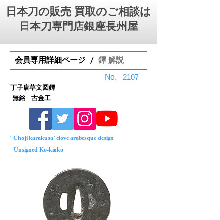
日本刀の販売 買取のご相談は
日本刀専門店銀座⻑州屋
会員専用詳細ページ
鐔 解説
/
No.
2107
丁子唐草文図鐔
無銘 古金工
"Choji karakusa"clove arabesque design
Unsigned Ko-kinko