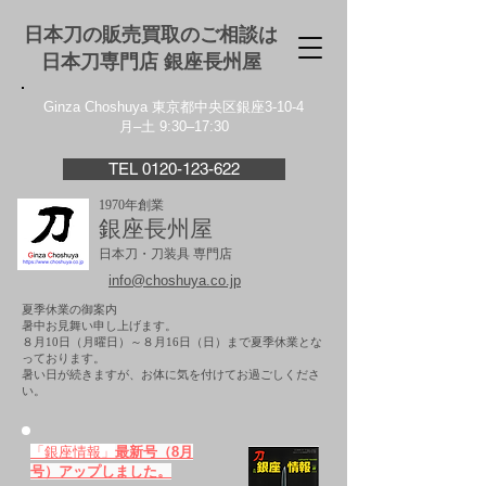
日本刀の販売買取のご相談は
日本刀専門店 銀座⻑州屋
Ginza Choshuya 東京都中央区銀座3-10-4
月–土 9:30–17:30
TEL 0120-123-622
1970年創業
銀座長州屋
日本刀・刀装具 専門店
info@choshuya.co.jp
夏季休業の御案内
暑中お見舞い申し上げます。
８月10日（月曜日）～８月16日（日）まで夏季休業とな
っております。
​暑い日が続きますが、お体に気を付けてお過ごしくださ
い。
「銀座情報」
最新号（8月
号）アップしました。