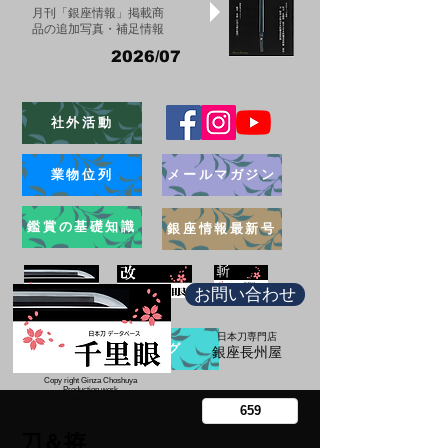
月刊「銀座情報」掲載商
品の追加写真・補足情報
2026/07
社外活動
業物位列
メールマガジン
鑑賞の基礎知識
銀座情報最新号
お問い合わせ
日本刀専門店
ブログ
​銀座長州屋
Copy right Ginza Choshuya
Production work
​Tomoriki Imazu
刀＆拵