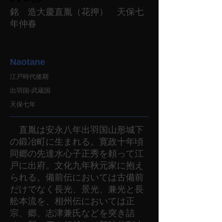
銘 造大慶直胤（花押） 天保七
年仲春
Naotane
江戸時代後期
出羽国-武蔵国
天保七年
直胤は安永八年出羽国山形城下
の鍛冶町に生まれる。寛政十年頃
同郷の先達水心子正秀を頼って江
戸に出府。文化九年秋元家に抱え
られる。備前伝においては古備前
だけでなく長光、景光、兼光と長
舩本流を、相州伝においては正
宗、郷、志津兼氏などを突き詰