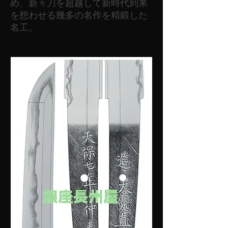
め、新々刀を超越して新時代到来
を想わせる幾多の名作を精鍛した
名工。