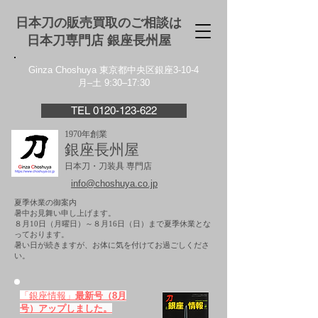
日本刀の販売買取のご相談は
日本刀専門店 銀座⻑州屋
Ginza Choshuya 東京都中央区銀座3-10-4
月–土 9:30–17:30
TEL 0120-123-622
1970年創業
銀座長州屋
日本刀・刀装具 専門店
info@choshuya.co.jp
夏季休業の御案内
暑中お見舞い申し上げます。
８月10日（月曜日）～８月16日（日）まで夏季休業とな
っております。
​暑い日が続きますが、お体に気を付けてお過ごしくださ
い。
「銀座情報」
最新号（8月
号）アップしました。