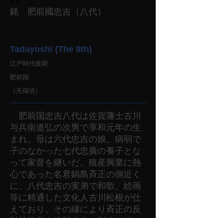
銘 肥前國忠吉（八代）
Tadayoshi (The 8th)
江戸時代後期
肥前国
（天保頃）
肥前国忠吉八代は佐賀藩士古川
与兵衛道弘の次男で享和元年の生
まれ。母は六代忠吉の娘。病弱で
子のなかった七代忠廣の養子とな
って家督を継いだ。殖産興業に熱
心であった名君鍋島斉正の側近く
に、八代忠吉の実弟で和歌、絵画
等に精通した文化人古川松根が仕
えており、その縁により斉正の反