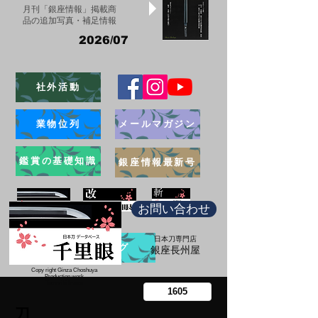
月刊「銀座情報」掲載商
品の追加写真・補足情報
2026/07
社外活動
業物位列
メールマガジン
鑑賞の基礎知識
銀座情報最新号
お問い合わせ
日本刀専門店
ブログ
​銀座長州屋
Copy right Ginza Choshuya
Production work
​Tomoriki Imazu
刀