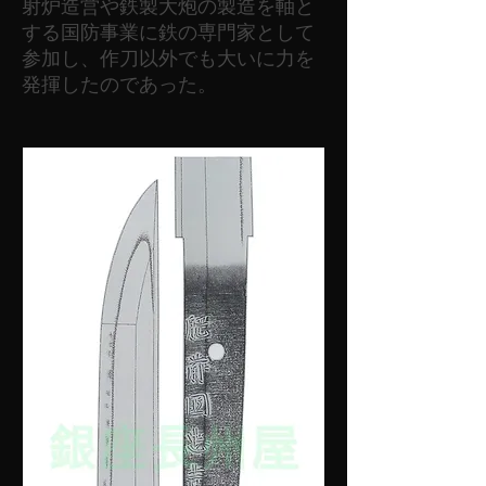
射炉造営や鉄製大炮の製造を軸と
する国防事業に鉄の専門家として
参加し、作刀以外でも大いに力を
発揮したのであった。