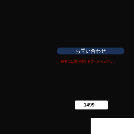
日本刀専門店
​銀座長州屋
お問い合わせ
検索には常用漢字をご利用ください。
Copy right Ginza Choshuya
Production work
​Tomoriki Imazu