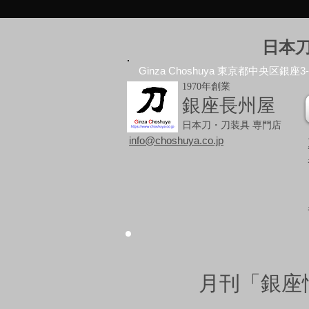
日本
Ginza Choshuya 東京都中央区銀座3-10
1970年創業
銀座長州屋
日本刀・刀装具 専門店
info@choshuya.co.jp
月刊「銀座