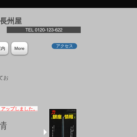
座⻑州屋
TEL 0120-123-622
アクセス
案内
More
てお
。
）アップしました。
情