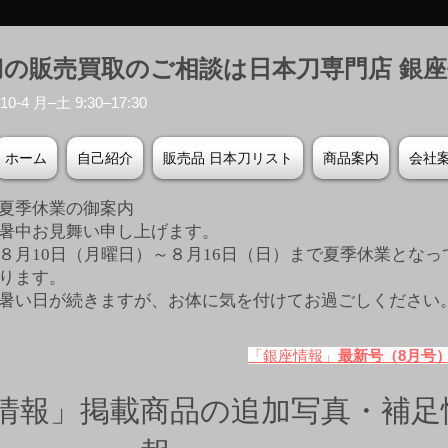
刀の販売買取のご相談は日本刀専門店 銀
-4 月–土 9:30–17:30
ホーム
自己紹介
販売品 日本刀リスト
商品案内
会社
夏季休業の御案内
暑中お見舞い申し上げます。
８月10日（月曜日）～８月16日（日）まで夏季休業となっ
ります。
​暑い日が続きますが、お体に気を付けてお過ごしください
「銀座情報」
最新号（8月号
情報」掲載商品の追加写真・補足