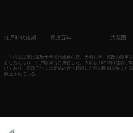
江戸時代後期
寛政五年
武蔵国
手柄山正繁は宝暦十年播州姫路の産。天明八年、寛政の改革を
召し抱えられ、江戸駿河台に居住した。大坂新刀の津田越前守
けており、寛政三年には定信の命で精鍛した龍の彫刻が映えた
献上されている。