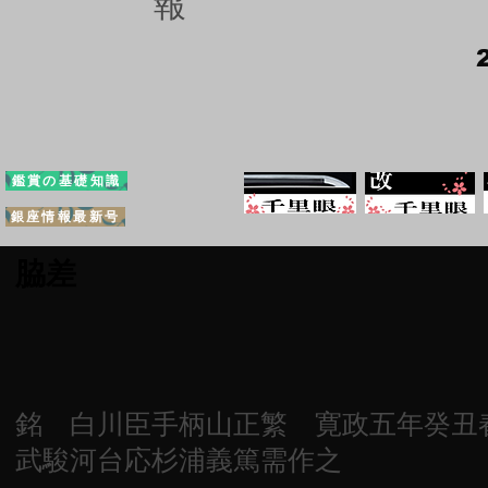
報
鑑賞の基礎知識
銀座情報最新号
脇差
銘 白川臣手柄山正繁 寛政五年癸丑
武駿河台応杉浦義篤需作之