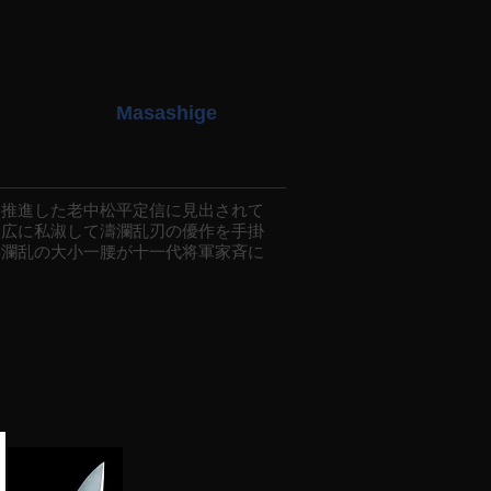
Masashige
推進した老中松平定信に見出されて
助広に私淑して濤瀾乱刃の優作を手掛
濤瀾乱の大小一腰が十一代将軍家斉に