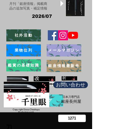
月刊「銀座情報」掲載商
品の追加写真・補足情報
2026/07
社外活動
業物位列
メールマガジン
鑑賞の基礎知識
銀座情報最新号
お問い合わせ
日本刀専門店
ブログ
​銀座長州屋
Copy right Ginza Choshuya
Production work
​Tomoriki Imazu
刀