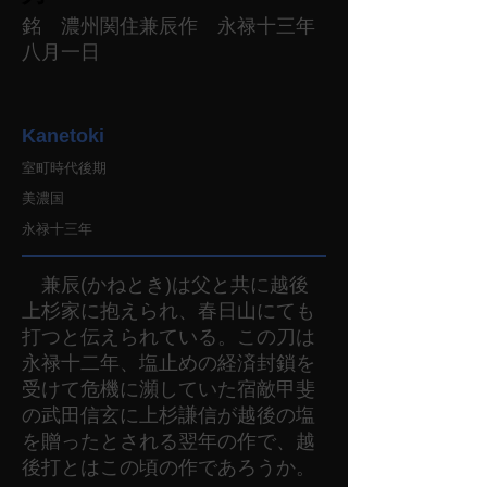
銘 濃州関住兼辰作 永禄十三年
八月一日
Kanetoki
室町時代後期
美濃国
永禄十三年
兼辰(かねとき)は父と共に越後
上杉家に抱えられ、春日山にても
打つと伝えられている。この刀は
永禄十二年、塩止めの経済封鎖を
受けて危機に瀕していた宿敵甲斐
の武田信玄に上杉謙信が越後の塩
を贈ったとされる翌年の作で、越
後打とはこの頃の作であろうか。