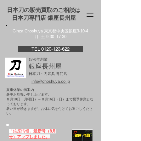
日本刀の販売買取のご相談は
日本刀専門店 銀座⻑州屋
Ginza Choshuya 東京都中央区銀座3-10-4
月–土 9:30–17:30
TEL 0120-123-622
1970年創業
銀座長州屋
日本刀・刀装具 専門店
info@choshuya.co.jp
夏季休業の御案内
暑中お見舞い申し上げます。
８月10日（月曜日）～８月16日（日）まで夏季休業とな
っております。
​暑い日が続きますが、お体に気を付けてお過ごしくださ
い。
「銀座情報」
最新号（8月
号）アップしました。