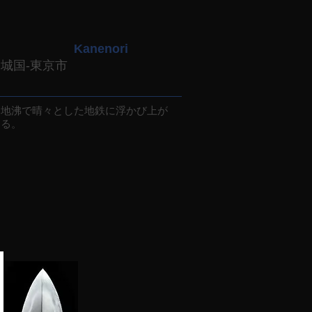
Kanenori
山城国-東京市
地沸で晴々とした地鉄に浮かび上が
ある。