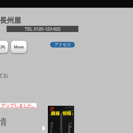
座⻑州屋
TEL 0120-123-622
アクセス
案内
More
てお
。
）アップしました。
情