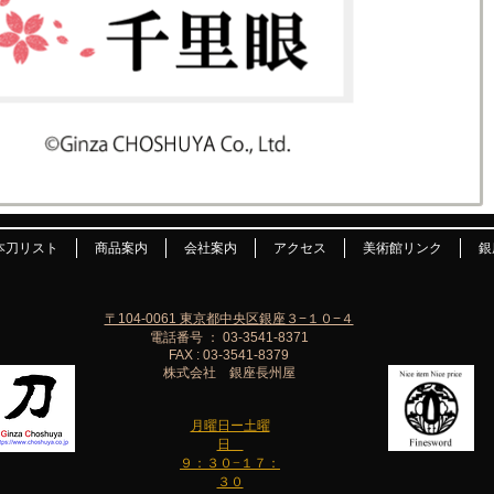
本刀リスト
商品案内
会社案内
アクセス
美術館リンク
銀
〒104-0061 東京都中央区銀座３−１０−４
電話番号 ： 03-3541-8371
FAX : 03-3541-8379
株式会社 銀座長州屋
月曜日ー土曜
日
９：３０−１７：
３０