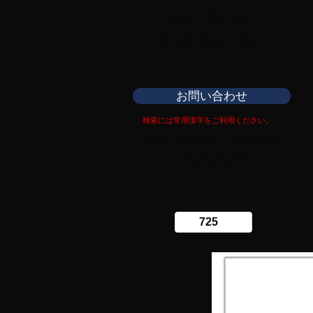
日本刀専門店
​銀座長州屋
お問い合わせ
検索には常用漢字をご利用ください。
Copy right Ginza Choshuya
Production work
​Tomoriki Imazu