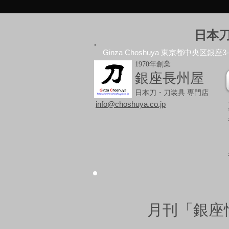
日本
Ginza Choshuya 東京都中央区銀座3-10
1970年創業
銀座長州屋
日本刀・刀装具 専門店
info@choshuya.co.jp
月刊「銀座