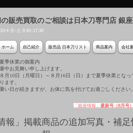
刀の販売買取のご相談は日本刀専門店 銀
-4 月–土 9:30–17:30
ホーム
自己紹介
販売品 日本刀リスト
商品案内
会社
夏季休業の御案内
暑中お見舞い申し上げます。
８月10日（月曜日）～８月16日（日）まで夏季休業となっ
ります。
​暑い日が続きますが、お体に気を付けてお過ごしください
「銀座情報」
最新号（8月号
情報」掲載商品の追加写真・補足