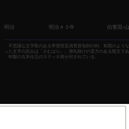
明治
明治４３年
伯耆国-
不思議な文字彫のある帝室技芸員菅原包則の剣。初霜のような
った文字の読みは「さむはら」。弾丸除けの霊力のある呪文で
特製の古木仕立のステッキ拵が付されている。