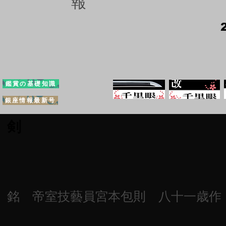
報
鑑賞の基礎知識
銀座情報最新号
剣
銘 帝室技藝員宮本包則 八十一歳作