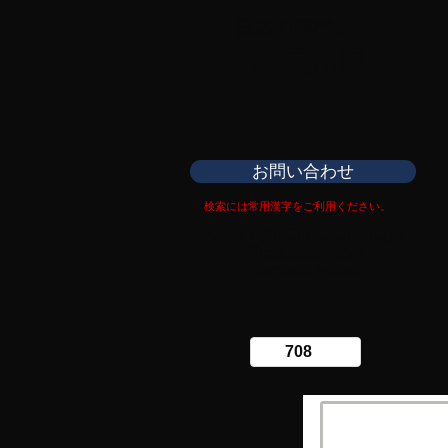
日本刀専門店
​銀座長州屋
お問い合わせ
検索には常用漢字をご利用ください。
Copy right Ginza Choshuya
Production work
​Tomoriki Imazu