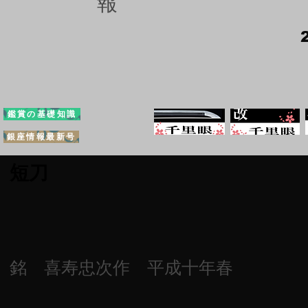
報
鑑賞の基礎知識
銀座情報最新号
短刀
銘 喜寿忠次作 平成十年春