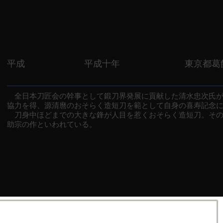
平成
平成十年
東京都葛
全日本刀匠会の幹事として鍛刀界発展に貢献した清水忠次氏が
協力を得、源清麿のおそらく造短刀を範として自身の喜寿記念
刀身中ほどまでの大きな鋒が人目を惹くおそらく造短刀。その
助宗の作といわれている。