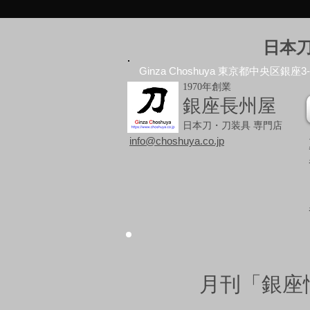
日本
Ginza Choshuya 東京都中央区銀座3-10
1970年創業
銀座長州屋
日本刀・刀装具 専門店
info@choshuya.co.jp
月刊「銀座