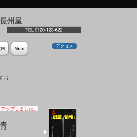
座⻑州屋
TEL 0120-123-622
アクセス
案内
More
てお
。
）アップしました。
情