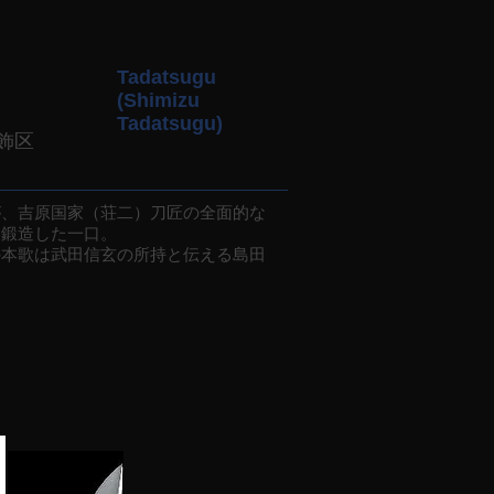
Tadatsugu
(Shimizu
Tadatsugu)
飾区
、吉原国家（荘二）刀匠の全面的な
に鍛造した一口。
本歌は武田信玄の所持と伝える島田