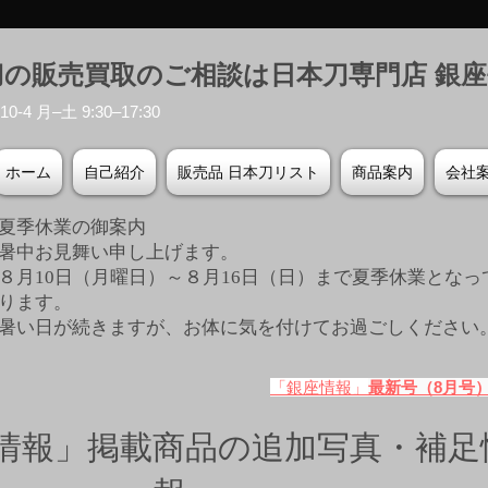
刀の販売買取のご相談は日本刀専門店 銀
-4 月–土 9:30–17:30
ホーム
自己紹介
販売品 日本刀リスト
商品案内
会社
夏季休業の御案内
暑中お見舞い申し上げます。
８月10日（月曜日）～８月16日（日）まで夏季休業となっ
ります。
​暑い日が続きますが、お体に気を付けてお過ごしください
「銀座情報」
最新号（8月号
情報」掲載商品の追加写真・補足