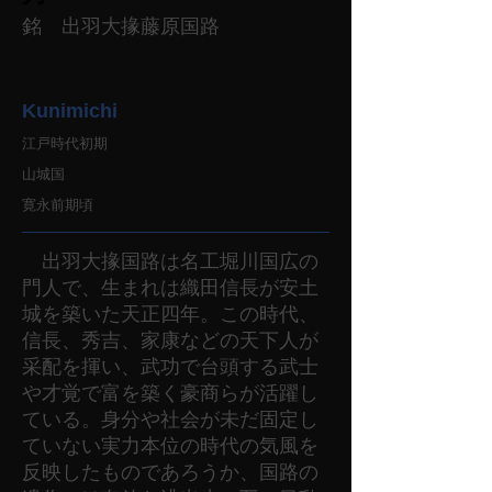
銘 出羽大掾藤原国路
Kunimichi
江戸時代初期
山城国
寛永前期頃
出羽大掾国路は名工堀川国広の
門人で、生まれは織田信長が安土
城を築いた天正四年。この時代、
信長、秀吉、家康などの天下人が
采配を揮い、武功で台頭する武士
や才覚で富を築く豪商らが活躍し
ている。身分や社会が未だ固定し
ていない実力本位の時代の気風を
反映したものであろうか、国路の