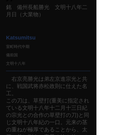
銘 備州長船勝光 文明十八年二
月日（大業物）
Katsumitsu
室町時代中期
備前国
文明十八年
右京亮勝光は弟左京進宗光と共
に、戦国武将赤松政則に仕えた名
工。
この刀は、草壁打(重美に指定され
ている文明十八年十二月十三日紀
の宗光との合作の草壁打の刀)と同
じ文明十八年紀の一口。元来の茎
の重ねが極厚であることから、太