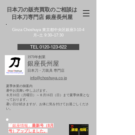
日本刀の販売買取のご相談は
日本刀専門店 銀座⻑州屋
Ginza Choshuya 東京都中央区銀座3-10-4
月–土 9:30–17:30
TEL 0120-123-622
1970年創業
銀座長州屋
日本刀・刀装具 専門店
info@choshuya.co.jp
夏季休業の御案内
暑中お見舞い申し上げます。
８月10日（月曜日）～８月16日（日）まで夏季休業とな
っております。
​暑い日が続きますが、お体に気を付けてお過ごしくださ
い。
「銀座情報」
最新号（8月
号）アップしました。