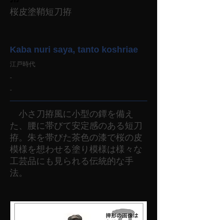
桜皮塗鞘短刀拵
Kaba nuri saya, tanto koshriae
江戸時代
-
-
小さ刀拵風に小型の鐔を備え
た、腰に帯びて安定感のある短刀
拵。朱を帯びた茶色の漆で桜の皮
模様を想わせる塗り模様は様々な
工芸品にも見られる伝統的な手
法。