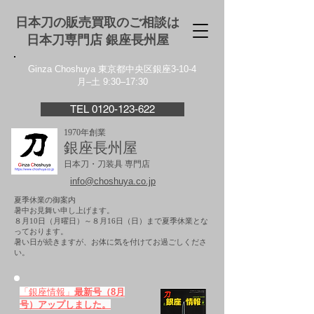
日本刀の販売買取のご相談は
日本刀専門店 銀座⻑州屋
Ginza Choshuya 東京都中央区銀座3-10-4
月–土 9:30–17:30
TEL 0120-123-622
1970年創業
銀座長州屋
日本刀・刀装具 専門店
info@choshuya.co.jp
夏季休業の御案内
暑中お見舞い申し上げます。
８月10日（月曜日）～８月16日（日）まで夏季休業とな
っております。
​暑い日が続きますが、お体に気を付けてお過ごしくださ
い。
「銀座情報」
最新号（8月
号）アップしました。