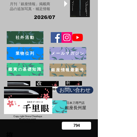
月刊「銀座情報」掲載商
品の追加写真・補足情報
2026/07
社外活動
業物位列
メールマガジン
鑑賞の基礎知識
銀座情報最新号
お問い合わせ
日本刀専門店
ブログ
​銀座長州屋
Copy right Ginza Choshuya
Production work
​Tomoriki Imazu
拵