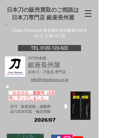
日本刀の販売買取のご相談は
日本刀専門店 銀座⻑州屋
Ginza Choshuya 東京都中央区銀座3-10-4
月–土 9:30–17:30
TEL 0120-123-622
1970年創業
銀座長州屋
日本刀・刀装具 専門店
info@choshuya.co.jp
「銀座情報」
最新号（8月
号）アップしました。
月刊「銀座情報」掲載商
品の追加写真・補足情報
2026/07