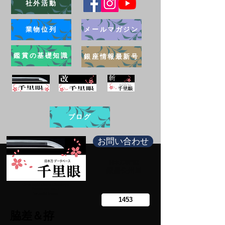
社外活動
業物位列
メールマガジン
鑑賞の基礎知識
銀座情報最新号
ブログ
お問い合わせ
日本刀専門店
​銀座長州屋
Copy right Ginza Choshuya
Production work
​Tomoriki Imazu
脇差＆拵