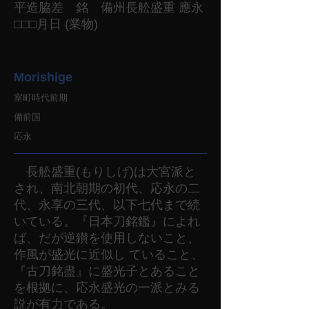
平造脇差 銘 備州長舩盛重 應永
□□□月日 (業物)
Morishige
室町時代前期
備前国
応永
長舩盛重(もりしげ)は大宮派と
され、南北朝期の初代、応永の二
代、永享の三代、以下七代まで続
いている。『日本刀銘鑑』によれ
ば、だが逆鑚を使用しないこと、
作風が盛光に近似し ていること、
『古刀銘盡』に盛光子とあること
を根拠に、応永盛光の一派とみる
説が有力である。