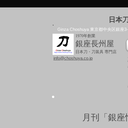
日本
Ginza Choshuya 東京都中央区銀座3-10
1970年創業
銀座長州屋
日本刀・刀装具 専門店
info@choshuya.co.jp
月刊「銀座