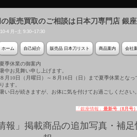
刀の販売買取のご相談は日本刀専門店 銀
-4 月–土 9:30–17:30
ホーム
自己紹介
販売品 日本刀リスト
商品案内
会社
夏季休業の御案内
暑中お見舞い申し上げます。
８月10日（月曜日）～８月16日（日）まで夏季休業となっ
ります。
​暑い日が続きますが、お体に気を付けてお過ごしください
「銀座情報」
最新号（8月号
情報」掲載商品の追加写真・補足