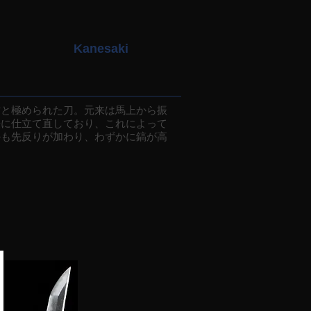
Kanesaki
と極められた刀。元来は馬上から振
法に仕立て直しており、これによって
かも先反りが加わり、わずかに鎬が高