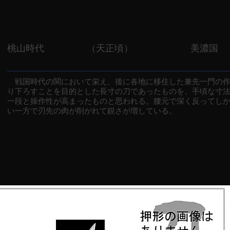
桃山時代
（天正頃）
美濃国
戦国時代の関において栄え、後に各地に移住した兼先一門の作
り下ろすことを目的とした長寸の刀であったものを、手頃な寸
一段と操作性が高まったものと思われる。腰元で深く反ってし
い一方で刃先の肉が削がれて鋭さが増している。