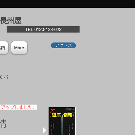
座⻑州屋
TEL 0120-123-622
アクセス
案内
More
てお
。
）アップしました。
情