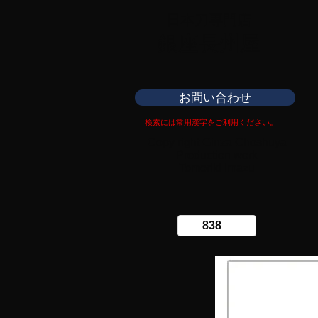
日本刀専門店
​銀座長州屋
お問い合わせ
検索には常用漢字をご利用ください。
Copy right Ginza Choshuya
Production work
​Tomoriki Imazu