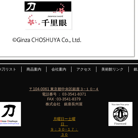
本刀リスト
商品案内
会社案内
アクセス
美術館リンク
銀
〒104-0061 東京都中央区銀座３−１０−４
電話番号 ： 03-3541-8371
FAX : 03-3541-8379
株式会社 銀座長州屋
月曜日ー土曜
日
９：３０−１７：
３０