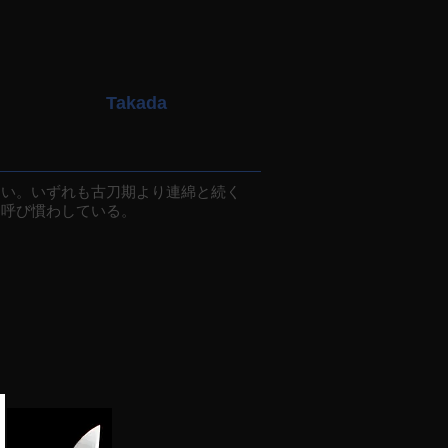
Takada
い。いずれも古刀期より連綿と続く
と呼び慣わしている。