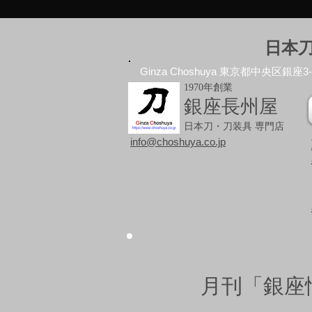
日本
Ginza Choshuya 東京都中央区銀座3-10
1970年創業
銀座長州屋
日本刀・刀装具 専門店
info@choshuya.co.jp
月刊「銀座