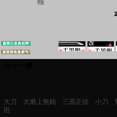
報
鑑賞の基礎知識
銀座情報最新号
大小一腰
大刀 大磨上無銘 三原正信 小刀 
田