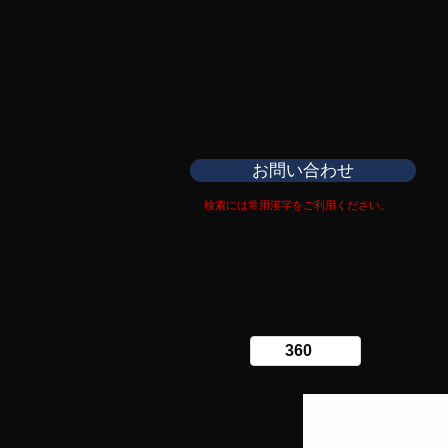
日本刀専門店
​銀座長州屋
お問い合わせ
検索には常用漢字をご利用ください。
Copy right Ginza Choshuya
Production work
​Tomoriki Imazu