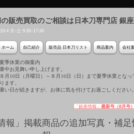
刀の販売買取のご相談は日本刀専門店 銀
-4 月–土 9:30–17:30
ホーム
自己紹介
販売品 日本刀リスト
商品案内
会社
夏季休業の御案内
暑中お見舞い申し上げます。
８月10日（月曜日）～８月16日（日）まで夏季休業となっ
ります。
​暑い日が続きますが、お体に気を付けてお過ごしください
「銀座情報」
最新号（8月号
情報」掲載商品の追加写真・補足