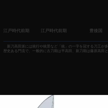
江戸時代前期
江戸時代前期
豊後国
新刀高田派には統行や統景など「統」の一字を冠する刀工が多
歴史ある門流で、一般的に古刀期は平高田、新刀期は藤原高田