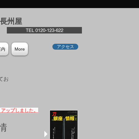
座⻑州屋
TEL 0120-123-622
アクセス
案内
More
てお
。
）アップしました。
情