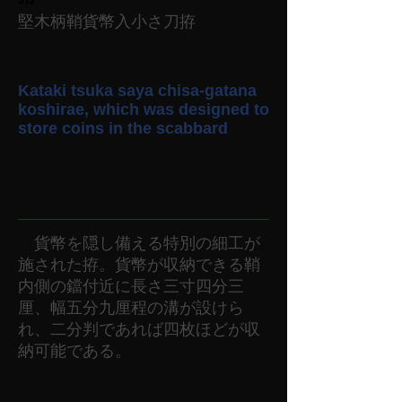
堅木柄鞘貨幣入小さ刀拵
Kataki tsuka saya chisa-gatana
koshirae, which was designed to
store coins in the scabbard
貨幣を隠し備える特別の細工が
施された拵。貨幣が収納できる鞘
内側の鐺付近に長さ三寸四分三
厘、幅五分九厘程の溝が設けら
れ、二分判であれば四枚ほどが収
納可能である。