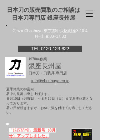
日本刀の販売買取のご相談は
日本刀専門店 銀座⻑州屋
Ginza Choshuya 東京都中央区銀座3-10-4
月–土 9:30–17:30
TEL 0120-123-622
1970年創業
銀座長州屋
日本刀・刀装具 専門店
info@choshuya.co.jp
夏季休業の御案内
暑中お見舞い申し上げます。
８月10日（月曜日）～８月16日（日）まで夏季休業とな
っております。
​暑い日が続きますが、お体に気を付けてお過ごしくださ
い。
「銀座情報」
最新号（8月
号）アップしました。