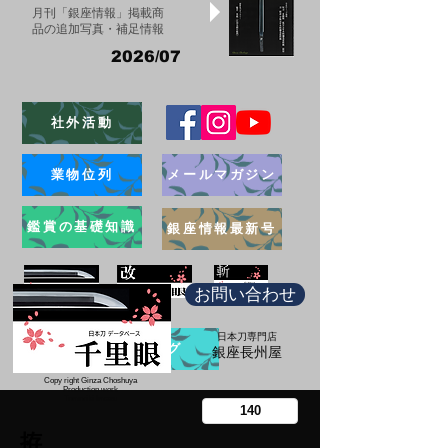
月刊「銀座情報」掲載商
品の追加写真・補足情報
2026/07
社外活動
業物位列
メールマガジン
鑑賞の基礎知識
銀座情報最新号
お問い合わせ
日本刀専門店
ブログ
​銀座長州屋
Copy right Ginza Choshuya
Production work
​Tomoriki Imazu
拵