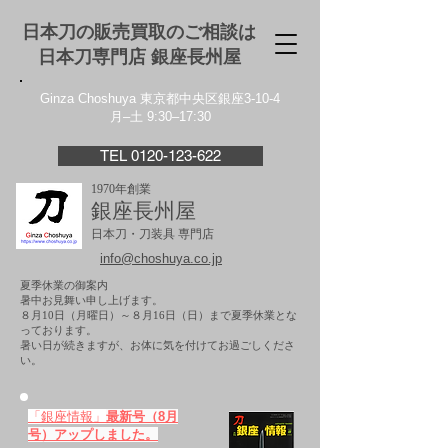
日本刀の販売買取のご相談は
日本刀専門店 銀座⻑州屋
Ginza Choshuya 東京都中央区銀座3-10-4
月–土 9:30–17:30
TEL 0120-123-622
1970年創業
銀座長州屋
日本刀・刀装具 専門店
info@choshuya.co.jp
夏季休業の御案内
暑中お見舞い申し上げます。
８月10日（月曜日）～８月16日（日）まで夏季休業とな
っております。
​暑い日が続きますが、お体に気を付けてお過ごしくださ
い。
「銀座情報」
最新号（8月
号）アップしました。