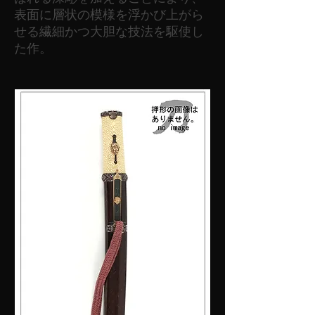
表面に層状の模様を浮かび上がら
せる繊細かつ大胆な技法を駆使し
た作。