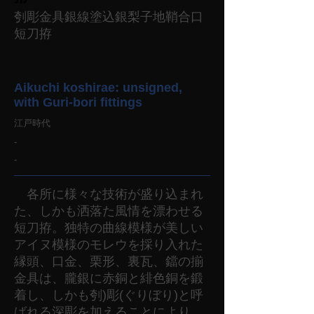
刳彫金具銀線塗込銀梨子地鞘合口
短刀拵
Aikuchi koshirae: unsigned,
with Guri-bori fittings
江戸時代
-
-
各所に様々な技術が盛り込まれ
た、しかも洒落た風情を漂わせる
短刀拵。独特の曲線模様が美しい
アイヌ模様のモレウを採り入れた
縁頭、口金、栗形、裏瓦、鐺の揃
金具は、朧銀に赤銅と緋色銅を鍛
着し、しかも刳)彫(ぐりぼり)と呼
ばれる深彫を加えることにより、