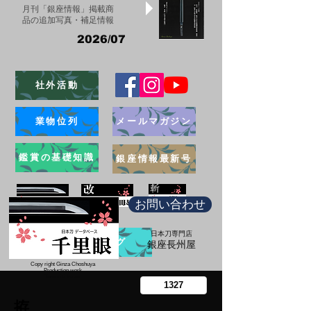
月刊「銀座情報」掲載商
品の追加写真・補足情報
2026/07
社外活動
業物位列
メールマガジン
鑑賞の基礎知識
銀座情報最新号
お問い合わせ
日本刀専門店
ブログ
​銀座長州屋
Copy right Ginza Choshuya
Production work
​Tomoriki Imazu
拵