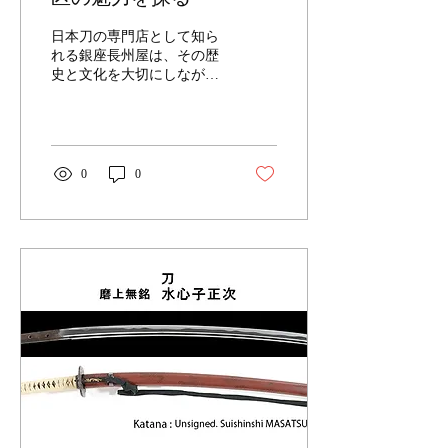
日本刀の専門店として知ら
れる銀座長州屋は、その歴
史と文化を大切にしなが
ら、現代においても多くの
愛好家やコレクターに支持
されています。中央区に位
置するこの店舗は、単なる
販売店にとどまらず、日本
0
0
刀の芸術性や価値を伝える
重要な役割を担っていま
す。今回は、ginza choshuya
の特徴を中心に、中央区の
魅力について詳しくご紹介
いたします。 ginza
choshuya特徴 - 日本刀専門
店としての信頼性 銀座長州
屋は、日本刀の鑑定におい
て高い信頼を得ておりま
す。専門の鑑定士が在籍
し、刀の真贋や保存状態を
正確に見極めることが可能
です。これにより、購入者