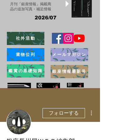
月刊「銀座情報」掲載商
品の追加写真・補足情報
2026/07
社外活動
業物位列
メールマガジン
鑑賞の基礎知識
銀座情報最新号
ブログ
その他
フォローする
管理者