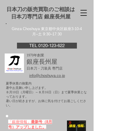
日本刀の販売買取のご相談は
日本刀専門店 銀座⻑州屋
Ginza Choshuya 東京都中央区銀座3-10-4
月–土 9:30–17:30
TEL 0120-123-622
1970年創業
銀座長州屋
日本刀・刀装具 専門店
info@choshuya.co.jp
夏季休業の御案内
暑中お見舞い申し上げます。
８月10日（月曜日）～８月16日（日）まで夏季休業とな
っております。
​暑い日が続きますが、お体に気を付けてお過ごしくださ
い。
「銀座情報」
最新号（8月
号）アップしました。