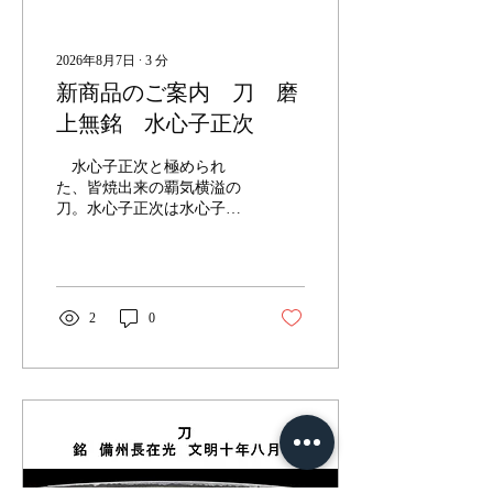
は安心して日本刀を選ぶこ
とができます。 豊富な知
識：歴史的背景や製作者の
2026年8月7日
∙
3
分
情報を詳しく説明いたしま
新商品のご案内 刀 磨
す。 厳密な鑑定：刀の状態
や価値を正確に評価し、適
上無銘 水心子正次
正価格での取引を実現。 多
様な品揃え：古刀から現代
水心子正次と極められ
刀まで幅広く取り扱ってい
た、皆焼出来の覇気横溢の
ます。 このような特徴によ
刀。水心子正次は水心子正
り、国内外のコレクターか
秀の孫で、祖父の高弟大慶
ら高い評価を受けておりま
直胤に入門して頭角を現
す。 刀 銘 備州長舩在光 文
し、後にその婿となった名
明十年八月日 中央区の文化
手。直胤が研究し発展させ
と歴史的背景 中央区は東京
た備前と相州の両伝をよく
2
0
の中心地として、歴史と現
継承している。
代が融合したエリアです。
銀座や日本橋...