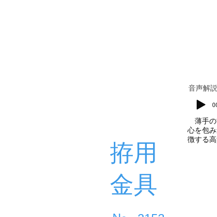
​音声解
0
薄手の
心を包み
徴する高
拵用
金具