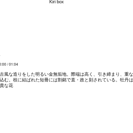
Kiri box
説
0:00 / 01:04
古風な造りをした明るい金無垢地。際端は高く、引き締まり、重な
込む。枝に結ばれた短冊には割銘で直・政と刻されている。牡丹
貴な花