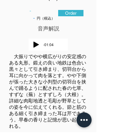
-
Order
-
円（税込）
​音声解説
-01:04
大振りでやや横広がりの安定感の
ある丸形。鍛えの良い地鉄は色合い
黒々として引き締まり、切羽台から
耳に向かって肉を落とす。やや下側
が張った大きな小判型の切羽台を挟
んで踊るように配された春の七草、
すずな（蕪）とすずしろ（大根）。
詳細な肉彫地透と毛彫が野草として
の姿を今に伝えてくれる。節と筋の
ある細く引き締まった耳は芹であろ
う。早春の香りと記憶が思い起こさ
れる。