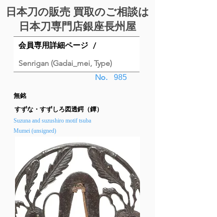
日本刀の販売 買取のご相談は
日本刀専門店銀座⻑州屋
会員専用詳細ページ
/
Senrigan (Gadai_mei, Type)
No.
985
無銘
すずな・すずしろ図透鍔（鐔）
Suzuna and suzushiro motif tsuba
Mumei (unsigned)