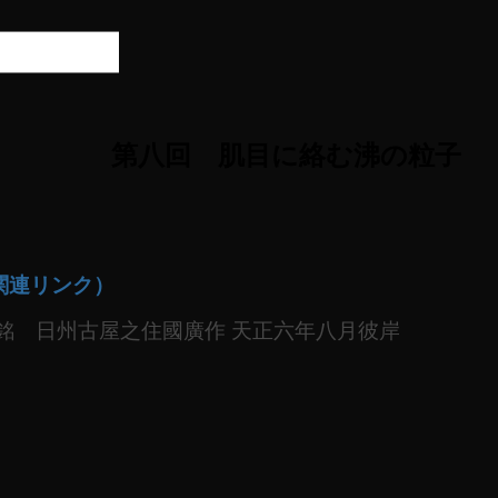
第八回 肌目に絡む沸の粒子
関連リンク）
 銘 日州古屋之住國廣作 天正六年八月彼岸