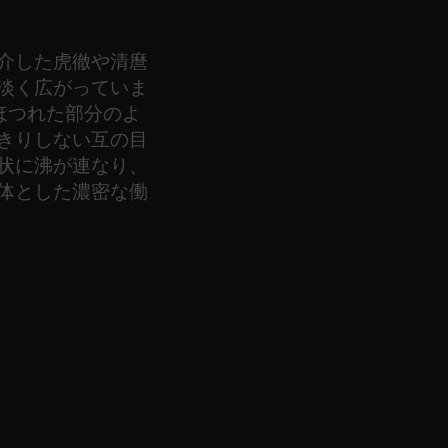
介した虎徹や清麿
淡く広がっていま
ほつれた部分のよ
きりしない互の目
状に沸が連なり、
体とした濃密な働