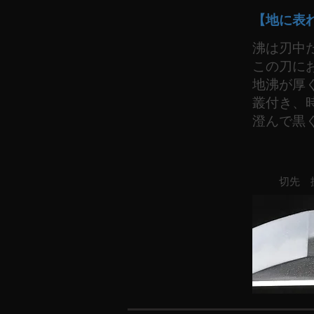
【地に表
沸は刃中
この刀に
地沸が厚
叢付き、
澄んで黒
切先 