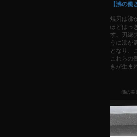
【沸の働
焼刃は沸
ほどはっ
す。刃縁
うに沸が
となり、
これらの
きが生ま
沸の美