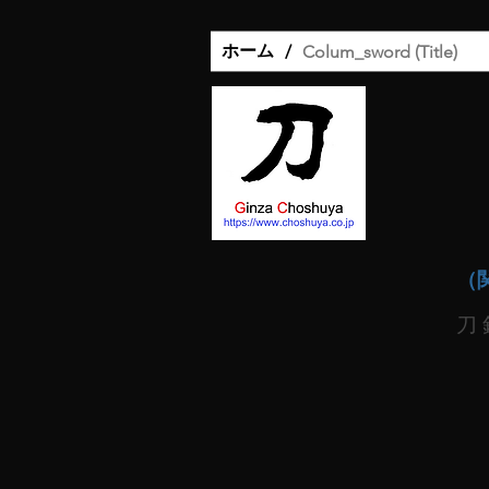
ホーム
/
Colum_sword (Title)
（
刀