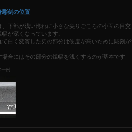
身彫刻の位置
は、下部が浅い湾れに小さな尖りごころの小互の目交
焼幅が深くなっています。
れて白く変質した刃の部分は硬度が高いために彫刻が
す場合にはその部分の焼幅を浅くするのが基本です。
の一例