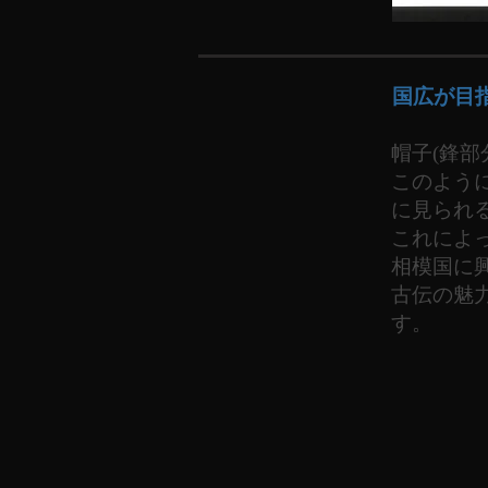
国広が目
帽子(鋒
このよう
に見られ
これによ
相模国に
古伝の魅
す。