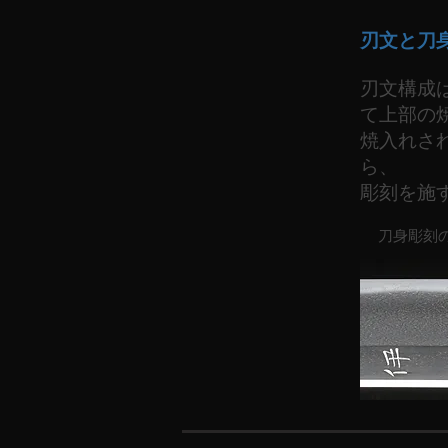
刃文と刀
刃文構成
て上部の
焼入れさ
ら、
彫刻を施
刀身彫刻