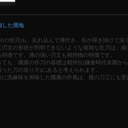
指した境地
部分の焼刃)も、乱れ込んで沸付き、先が掃き掛けて深
に刃文の形状が判明できないような複雑な乱刃は、南
る特徴です。沸の強い刃文も相州物の特徴です。
っても、國廣の作刀の基礎は相州伝(鎌倉時代末期か
興った刀の造り方)にあると考えられます。
力に洗練味を加味した國廣の作風は、後の刀工にも受