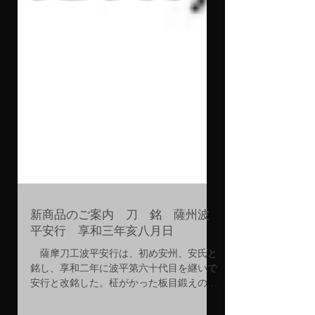
新商品のご案内 刀 銘 薩州波
平安行 享和三年亥八月日
薩摩刀工波平安行は、初め安州、安氏と
銘し、享和二年に波平第六十代目を継いで
安行と改銘した。柾がかった板目鍛えの地