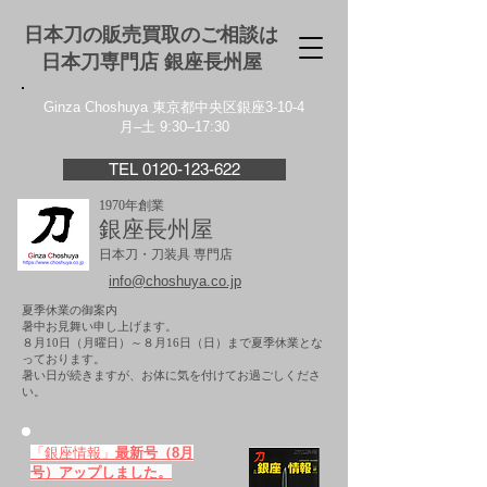
日本刀の販売買取のご相談は
日本刀専門店 銀座⻑州屋
Ginza Choshuya 東京都中央区銀座3-10-4
月–土 9:30–17:30
TEL 0120-123-622
1970年創業
銀座長州屋
日本刀・刀装具 専門店
info@choshuya.co.jp
夏季休業の御案内
暑中お見舞い申し上げます。
８月10日（月曜日）～８月16日（日）まで夏季休業とな
っております。
​暑い日が続きますが、お体に気を付けてお過ごしくださ
い。
「銀座情報」
最新号（8月
号）アップしました。