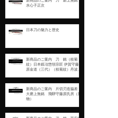
新商品のご案内 刀 磨上無銘
水心子正次
日本刀の魅力と歴史
新商品のご案内 刀 銘（枝菊
紋）日本鍛冶惣領宗匠 伊賀守藤
原金道（三代）（枝菊紋）丹波守
吉道（京四代）（業物）
新商品のご案内 片切刃造脇差
大磨上無銘 飛騨守藤原氏房（業
物）