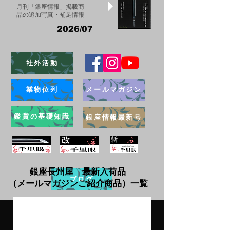
月刊「銀座情報」掲載商
品の追加写真・補足情報
2026/07
社外活動
業物位列
メールマガジン
鑑賞の基礎知識
銀座情報最新号
銀座長州屋 最新入荷品
ブログ
（メールマガジンご紹介商品）一覧