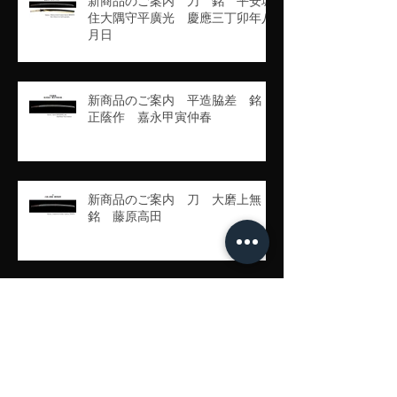
新商品のご案内 刀 銘 平安城
住大隅守平廣光 慶應三丁卯年八
月日
新商品のご案内 平造脇差 銘
正蔭作 嘉永甲寅仲春
新商品のご案内 刀 大磨上無
銘 藤原高田
新商品のご案内 腰一分刻黒変り
塗鞘突兵打刀拵杜若に不如帰図
鐔 銘 蔓莬子紫酔製之刀 銘
豊州高田住藤原行長