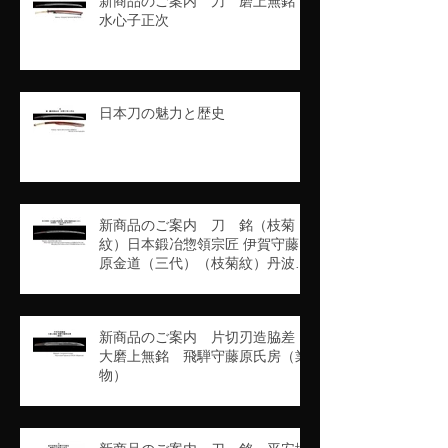
新商品のご案内 刀 磨上無銘
水心子正次
日本刀の魅力と歴史
新商品のご案内 刀 銘（枝菊
紋）日本鍛冶惣領宗匠 伊賀守藤
原金道（三代）（枝菊紋）丹波守
吉道（京四代）（業物）
新商品のご案内 片切刃造脇差
大磨上無銘 飛騨守藤原氏房（業
物）