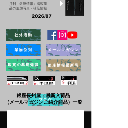
月刊「銀座情報」掲載商
品の追加写真・補足情報
2026/07
社外活動
業物位列
メールマガジン
鑑賞の基礎知識
銀座情報最新号
銀座長州屋 最新入荷品
ブログ
（メールマガジンご紹介商品）一覧