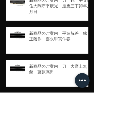
新商品のご案内 刀 銘 平安城
住大隅守平廣光 慶應三丁卯年八
月日
新商品のご案内 平造脇差 銘
正蔭作 嘉永甲寅仲春
新商品のご案内 刀 大磨上無
銘 藤原高田
新商品のご案内 腰一分刻黒変り
塗鞘突兵打刀拵杜若に不如帰図
鐔 銘 蔓莬子紫酔製之刀 銘
豊州高田住藤原行長