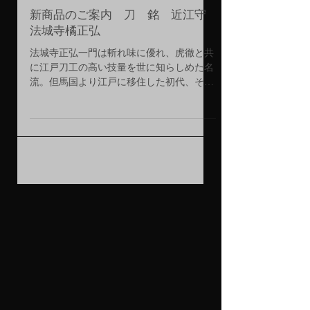
新商品のご案内 刀 銘 近江守
法城寺橘正弘
法城寺正弘一門は斬れ味に優れ、虎徹と共
に江戸刀工の高い技量を世に知らしめた名
流。但馬国より江戸に移住した初代、その
技術を受け継いだ二代もまた、藤代版『日
本刀工辞典 新刀篇』に「既斬一胴利甚因
累三胴断之刃端入 富田彌一左衛門試之」
と銘された刀があるように刃味が優れ、水
戸家二代藩主光圀に抱えられている。