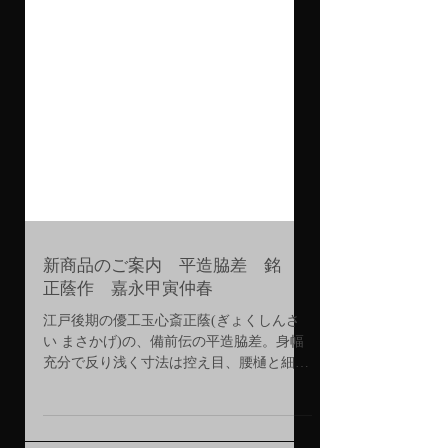
新商品のご案内 平造脇差 銘
正蔭作 嘉永甲寅仲春
江戸後期の優工玉心斎正蔭(ぎょくしんさ
い まさかげ)の、備前伝の平造脇差。身幅
充分で反り浅く寸法は控え目、腰樋と細樋
が掻かれた洗練味のある姿。地鉄は小板目