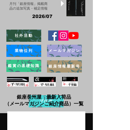
月刊「銀座情報」掲載商
品の追加写真・補足情報
2026/07
社外活動
業物位列
メールマガジン
鑑賞の基礎知識
銀座情報最新号
銀座長州屋 最新入荷品
ブログ
（メールマガジンご紹介商品）一覧