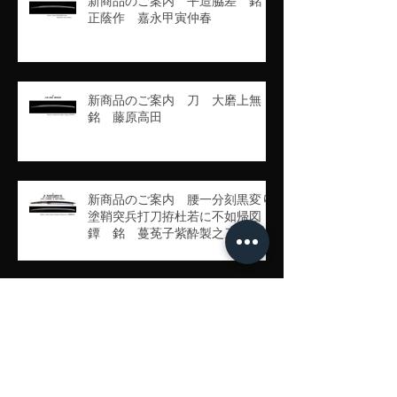
新商品のご案内 平造脇差 銘
正蔭作 嘉永甲寅仲春
新商品のご案内 刀 大磨上無
銘 藤原高田
新商品のご案内 腰一分刻黒変り
塗鞘突兵打刀拵杜若に不如帰図
鐔 銘 蔓莬子紫酔製之刀 銘
豊州高田住藤原行長
新商品のご案内 刀 銘 宇多平
國