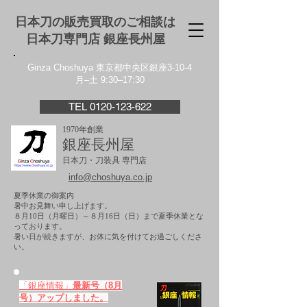
日本刀の販売買取のご相談は
日本刀専門店 銀座⻑州屋
Ginza Choshuya 東京都中央区銀座3-10-4
月–土 9:30–17:30
TEL 0120-123-622
1970年創業
銀座長州屋
日本刀・刀装具 専門店
info@choshuya.co.jp
夏季休業の御案内
暑中お見舞い申し上げます。
８月10日（月曜日）～８月16日（日）まで夏季休業とな
っております。
​暑い日が続きますが、お体に気を付けてお過ごしくださ
い。
「銀座情報」
最新号（8月
号）アップしました。