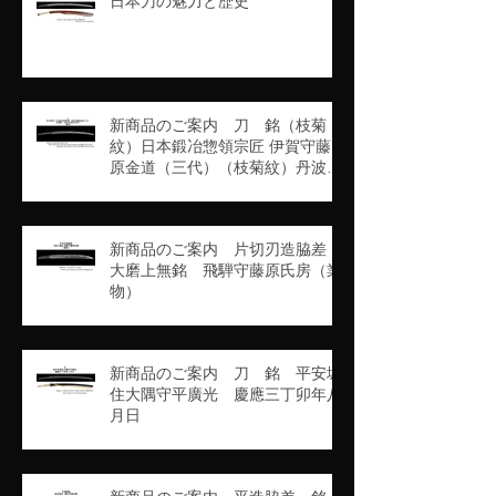
日本刀の魅力と歴史
新商品のご案内 刀 銘（枝菊
紋）日本鍛冶惣領宗匠 伊賀守藤
原金道（三代）（枝菊紋）丹波守
吉道（京四代）（業物）
新商品のご案内 片切刃造脇差
大磨上無銘 飛騨守藤原氏房（業
物）
新商品のご案内 刀 銘 平安城
住大隅守平廣光 慶應三丁卯年八
月日